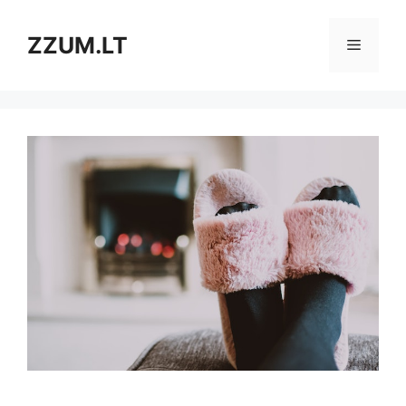
Pereiti
prie
ZZUM.LT
Meniu
turinio