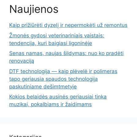
Naujienos
Kaip prižiūrėti dyzelį ir nepermokėti už remontus
Žmonės gydosi veterinariniais vaistais:
tendencija, kuri baigiasi ligoninėje
Senas namas, naujas šildymas: nuo ko pradėti
renovaciją
DTF technologija — kaip plėvelė ir polimeras
tapo geriausia spaudos technologija
paskutiniame dešimtmetyje
Kokios belaidės ausinės geriausiai tinka
muzikai, pokalbiams ir žaidimams