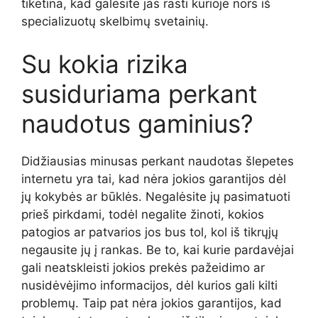
tikėtina, kad galėsite jas rasti kurioje nors iš
specializuotų skelbimų svetainių.
Su kokia rizika
susiduriama perkant
naudotus gaminius?
Didžiausias minusas perkant naudotas šlepetes
internetu yra tai, kad nėra jokios garantijos dėl
jų kokybės ar būklės. Negalėsite jų pasimatuoti
prieš pirkdami, todėl negalite žinoti, kokios
patogios ar patvarios jos bus tol, kol iš tikrųjų
negausite jų į rankas. Be to, kai kurie pardavėjai
gali neatskleisti jokios prekės pažeidimo ar
nusidėvėjimo informacijos, dėl kurios gali kilti
problemų. Taip pat nėra jokios garantijos, kad