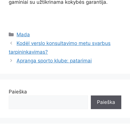
gaminiai su užtikrinama kokybės garantija.
Kategorijos
Mada
Kodėl verslo konsultavimo metu svarbus
tarpininkavimas?
Apranga sporto klube: patarimai
Paieška
Paieška