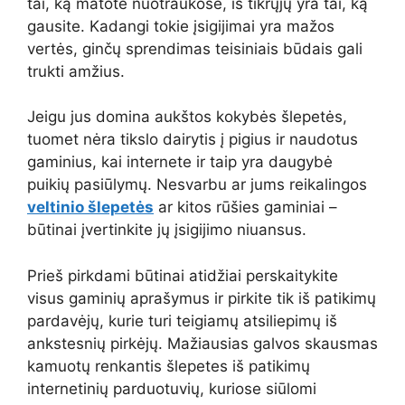
tai, ką matote nuotraukose, iš tikrųjų yra tai, ką
gausite. Kadangi tokie įsigijimai yra mažos
vertės, ginčų sprendimas teisiniais būdais gali
trukti amžius.
Jeigu jus domina aukštos kokybės šlepetės,
tuomet nėra tikslo dairytis į pigius ir naudotus
gaminius, kai internete ir taip yra daugybė
puikių pasiūlymų. Nesvarbu ar jums reikalingos
veltinio šlepetės
ar kitos rūšies gaminiai –
būtinai įvertinkite jų įsigijimo niuansus.
Prieš pirkdami būtinai atidžiai perskaitykite
visus gaminių aprašymus ir pirkite tik iš patikimų
pardavėjų, kurie turi teigiamų atsiliepimų iš
ankstesnių pirkėjų. Mažiausias galvos skausmas
kamuotų renkantis šlepetes iš patikimų
internetinių parduotuvių, kuriose siūlomi