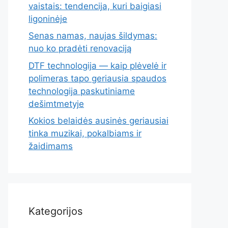
vaistais: tendencija, kuri baigiasi
ligoninėje
Senas namas, naujas šildymas:
nuo ko pradėti renovaciją
DTF technologija — kaip plėvelė ir
polimeras tapo geriausia spaudos
technologija paskutiniame
dešimtmetyje
Kokios belaidės ausinės geriausiai
tinka muzikai, pokalbiams ir
žaidimams
Kategorijos