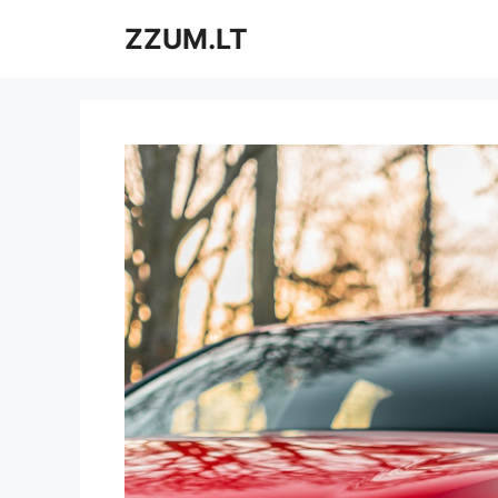
Pereiti
ZZUM.LT
prie
turinio