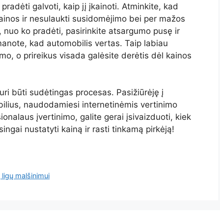
radėti galvoti, kaip jį įkainoti. Atminkite, kad
 kainos ir nesulaukti susidomėjimo bei per mažos
i, nuo ko pradėti, pasirinkite atsargumo pusę ir
manote, kad automobilis vertas. Taip labiau
mo, o prireikus visada galėsite derėtis dėl kainos
ri būti sudėtingas procesas. Pasižiūrėję į
lius, naudodamiesi internetinėmis vertinimo
nalaus įvertinimo, galite gerai įsivaizduoti, kiek
singai nustatyti kainą ir rasti tinkamą pirkėją!
 ligų malšinimui