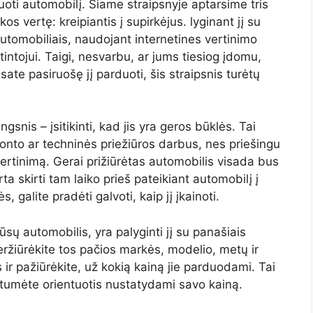
uoti automobilį. Šiame straipsnyje aptarsime tris
s vertę: kreipiantis į supirkėjus. lyginant jį su
utomobiliais, naudojant internetines vertinimo
ntojui. Taigi, nesvarbu, ar jums tiesiog įdomu,
esate pasiruošę jį parduoti, šis straipsnis turėtų
snis – įsitikinti, kad jis yra geros būklės. Tai
emonto ar techninės priežiūros darbus, nes priešingu
 įvertinimą. Gerai prižiūrėtas automobilis visada bus
ta skirti tam laiko prieš pateikiant automobilį į
, galite pradėti galvoti, kaip jį įkainoti.
ūsų automobilis, yra palyginti jį su panašiais
ržiūrėkite tos pačios markės, modelio, metų ir
 ir pažiūrėkite, už kokią kainą jie parduodami. Tai
urėtumėte orientuotis nustatydami savo kainą.