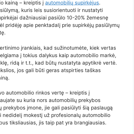
 kainą – kreiptis į
automobilių supirkėjus
.
asiūlymą, kuris leis susiorientuoti ir nustatyti
upirkėjai dažniausiai pasiūlo 10-20% žemesnę
dėl pridėję apie penktadalį prie supirkėjų pasiūlymų
tę.
vertinimo įrankiais, kad sužinotumėte, kiek vertas
elgiama į tokius dalykus kaip automobilio markė,
klę, ridą ir t.t., kad būtų nustatyta apytikrė vertė.
kslios, jos gali būti geras atspirties taškas
iną.
o automobilio rinkos vertę – kreiptis į
iaujate su kuria nors automobilių prekybos
ų prekybos įmone, jie gali pasiūlyti šią paslaugą
i nedidelį mokestį už profesionalų automobilio
bus tiksliausias, jis taip pat yra brangiausias.