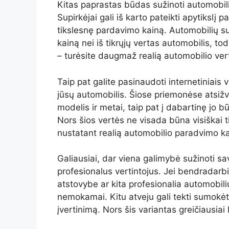
Kitas paprastas būdas sužinoti automobilio
Supirkėjai gali iš karto pateikti apytikslį p
tikslesnę pardavimo kainą. Automobilių s
kainą nei iš tikrųjų vertas automobilis, to
– turėsite daugmaž realią automobilio ver
Taip pat galite pasinaudoti internetiniais 
jūsų automobilis. Šiose priemonėse atsižv
modelis ir metai, taip pat į dabartinę jo bū
Nors šios vertės ne visada būna visiškai ti
nustatant realią automobilio paradvimo ka
Galiausiai, dar viena galimybė sužinoti sav
profesionalus vertintojus. Jei bendradarb
atstovybe ar kita profesionalia automobili
nemokamai. Kitu atveju gali tekti sumokėt
įvertinimą. Nors šis variantas greičiausiai 