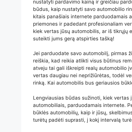
nustatyti pardavimo kainą ir greičiau pard
būdus, kaip nustatyti savo automobilio rinko
kitais panašiais internete parduodamais a
priemones ir padedant profesionaliam verti
kiek vertas jūsų automobilis, ar iš tikrųjų 
suteikti jums gerą atspirties tašką!
Jei parduodate savo automobilį, pirmas žing
reiškia, kad reikia atlikti visus būtinus r
atveju tai gali iškreipti realų automobilio
vertas daugiau nei neprižiūrėtas, todėl ver
rinką. Kai automobilis bus geriausios būklės
Lengviausias būdas sužinoti, kiek vertas j
automobiliais, parduodamais internete. Pe
būklės automobilių, kaip ir jūsų, skelbimus
turėtų padėti suprasti, į kokį intervalą t