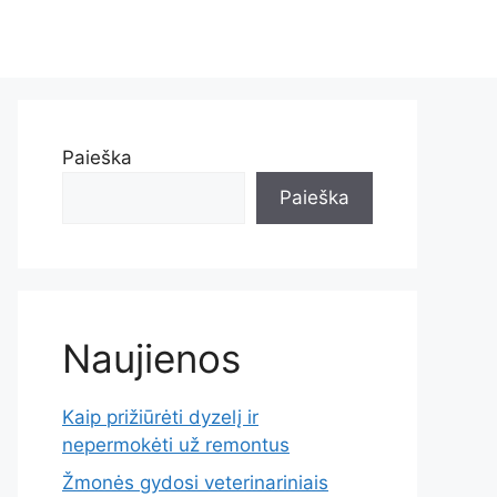
Paieška
Paieška
Naujienos
Kaip prižiūrėti dyzelį ir
nepermokėti už remontus
Žmonės gydosi veterinariniais