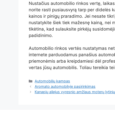
Nustačius automobilio rinkos vertę, laikas p
norite rasti pusiausvyrą tarp per didelės
kainos ir pinigų praradimo. Jei nesate tikr
nustatykite šiek tiek mažesnę kainą, nei 
tikėtina, kad sulauksite pirkėjų susidomėji
padidinimo.
Automobilio rinkos vertės nustatymas netu
internete parduodamus panašius automobi
priemonėmis arba kreipdamiesi dėl profesio
vertas jūsų automobilis. Toliau tereikia tei
Kategorijos
Automobilių kampas
Aromato automobilyje pasirinkimas
Kanapių aliejus vyresnio amžiaus moterų lytinių