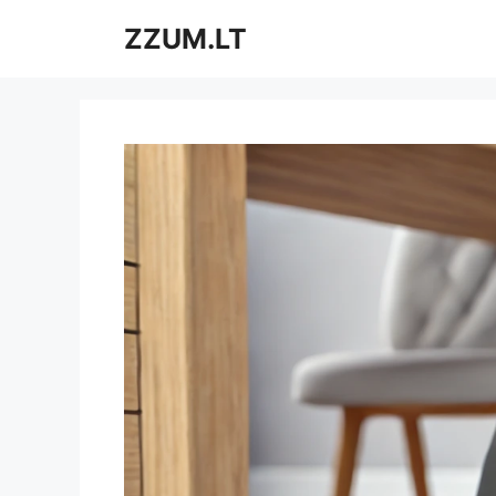
Pereiti
ZZUM.LT
prie
turinio