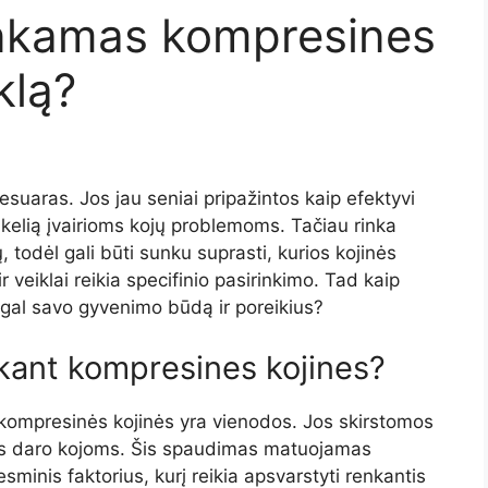
tinkamas kompresines
klą?
esuaras. Jos jau seniai pripažintos kaip efektyvi
 kelią įvairioms kojų problemoms. Tačiau rinka
, todėl gali būti sunku suprasti, kurios kojinės
 veiklai reikia specifinio pasirinkimo. Tad kaip
agal savo gyvenimo būdą ir poreikius?
erkant kompresines kojines?
 kompresinės kojinės yra vienodos. Jos skirstomos
jos daro kojoms. Šis spaudimas matuojamas
esminis faktorius, kurį reikia apsvarstyti renkantis