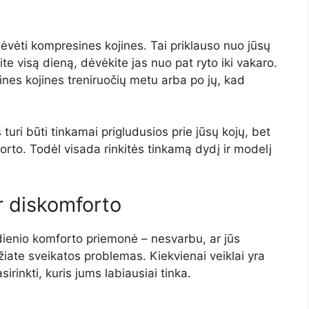
ėvėti kompresines kojines. Tai priklauso nuo jūsų
te visą dieną, dėvėkite jas nuo pat ryto iki vakaro.
nes kojines treniruočių metu arba po jų, kad
turi būti tinkamai prigludusios prie jūsų kojų, bet
orto. Todėl visada rinkitės tinkamą dydį ir modelį
ir diskomforto
dienio komforto priemonė – nesvarbu, ar jūs
džiate sveikatos problemas. Kiekvienai veiklai yra
irinkti, kuris jums labiausiai tinka.