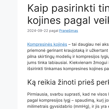
Kaip pasirinkti 
kojines pagal vei
2024-09-22
pagal
Pranešimas
Kompresinės kojinės
– tai daugiau nei aks
priemonė gerinant kraujotaką ir užkertant
pilna skirtingų modelių ir kompresijos lygių
jums tinka labiausiai. Kiekvienam žmogui ir
išsirinkti tinkamas kompresines kojines p
Ką reikia žinoti prieš p
Pirmiausia, svarbu suprasti, kad ne visos
pagal kompresijos lygį – spaudimą, kurį 
milimetrais gyvsidabrio (mmHg), ir jis yra 