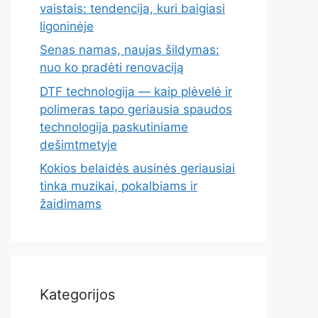
vaistais: tendencija, kuri baigiasi
ligoninėje
Senas namas, naujas šildymas:
nuo ko pradėti renovaciją
DTF technologija — kaip plėvelė ir
polimeras tapo geriausia spaudos
technologija paskutiniame
dešimtmetyje
Kokios belaidės ausinės geriausiai
tinka muzikai, pokalbiams ir
žaidimams
Kategorijos