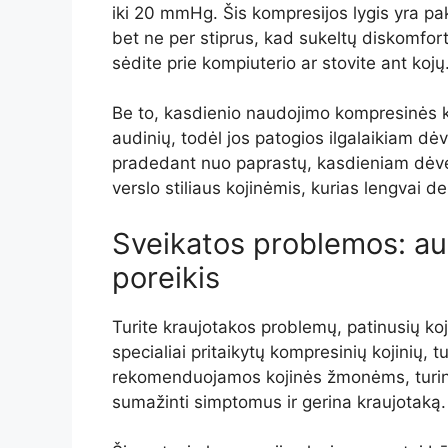
iki 20 mmHg. Šis kompresijos lygis yra p
bet ne per stiprus, kad sukeltų diskomfortą.
sėdite prie kompiuterio ar stovite ant kojų
Be to, kasdienio naudojimo kompresinės ko
audinių, todėl jos patogios ilgalaikiam dėvėj
pradedant nuo paprastų, kasdieniam dėvėji
verslo stiliaus kojinėmis, kurias lengvai de
Sveikatos problemos: a
poreikis
Turite kraujotakos problemų, patinusių ko
specialiai pritaikytų kompresinių kojinių,
rekomenduojamos kojinės žmonėms, turint
sumažinti simptomus ir gerina kraujotaką.