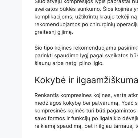
Šiuo atveju kompresijos lygis paprastai 
sveikatos būklės sunkumo. Šios kojinės yr
komplikacijoms, užtikrintų kraujo tekėjimą
rekomenduojamos po chirurginių operacijų
greitesnį gijimą.
Šio tipo kojines rekomenduojama pasirinkt
parinkti spaudimo lygį pagal sveikatos būklę.
šlaunų arba netgi pilno ilgio.
Kokybė ir ilgaamžiškuma
Renkantis kompresines kojines, verta atkrei
medžiagos kokybę bei patvarumą. Ypač sp
kompresinės kojinės turi būti pagamintos i
savo formos ir funkcijų po ilgalaikio dėvėj
reikiamą spaudimą, bet ir ilgiau tarnaus