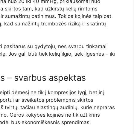
būna nuo 20 iki 40 mmHg, priklausomai nuo
a skirtos tam, kad užkirstų kelią rimtoms
 ir sumažintų patinimus. Tokios kojinės taip pat
, kad sumažintų trombozės riziką ir skatintų
i pasitarus su gydytoju, nes svarbu tinkamai
 Jos gali būti tiek kelių ilgio, tiek ilgesnės – iki
s – svarbus aspektas
pti dėmesį ne tik į kompresijos lygį, bet ir į
ortui ar sveikatos problemoms skirtos
š tvirtų, tačiau elastingų audinių, kurie nepraras
imo. Geros kokybės kojinės ne tik užtikrins
, todėl bus ekonomiškesnis sprendimas.