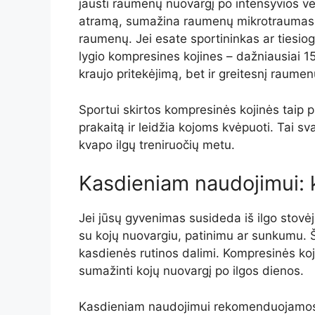
jausti raumenų nuovargį po intensyvios ve
atramą, sumažina raumenų mikrotraumas ir
raumenų. Jei esate sportininkas ar tiesiog 
lygio kompresines kojines – dažniausiai 1
kraujo pritekėjimą, bet ir greitesnį raume
Sportui skirtos kompresinės kojinės taip p
prakaitą ir leidžia kojoms kvėpuoti. Tai s
kvapo ilgų treniruočių metu.
Kasdieniam naudojimui: 
Jei jūsų gyvenimas susideda iš ilgo stovėj
su kojų nuovargiu, patinimu ar sunkumu. Š
kasdienės rutinos dalimi. Kompresinės koj
sumažinti kojų nuovargį po ilgos dienos.
Kasdieniam naudojimui rekomenduojamos l