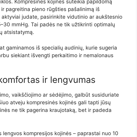
iklos. Kompresinės kojinės suteikia papildomą
 pagreitina pieno rūgšties pašalinimą iš
aktyviai judate, pasirinkite vidutinio ar aukštesnio
5–30 mmHg. Tai padės ne tik užtikrinti optimalų
nų atsistatymą.
at gaminamos iš specialių audinių, kurie sugeria
varbu siekiant išvengti perkaitimo ir nemalonaus
komfortas ir lengvumas
imo, vaikščiojimo ar sėdėjimo, galbūt susiduriate
iuo atveju kompresinės kojinės gali tapti jūsų
inės ne tik pagerina kraujotaką, bet ir padeda
engvos kompresijos kojinės – paprastai nuo 10