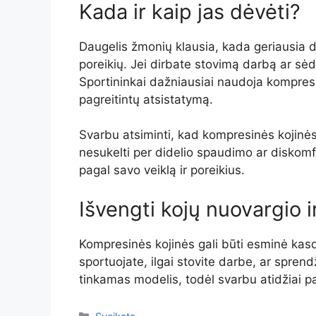
Kada ir kaip jas dėvėti?
Daugelis žmonių klausia, kada geriausia d
poreikių. Jei dirbate stovimą darbą ar sėdi
Sportininkai dažniausiai naudoja kompresi
pagreitintų atsistatymą.
Svarbu atsiminti, kad kompresinės kojinės 
nesukelti per didelio spaudimo ar diskomf
pagal savo veiklą ir poreikius.
Išvengti kojų nuovargio 
Kompresinės kojinės gali būti esminė kas
sportuojate, ilgai stovite darbe, ar spren
tinkamas modelis, todėl svarbu atidžiai pas
Kategorijos