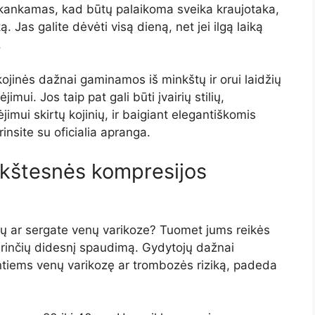
akankamas, kad būtų palaikoma sveika kraujotaka,
 Jas galite dėvėti visą dieną, net jei ilgą laiką
.
jinės dažnai gaminamos iš minkštų ir orui laidžių
imui. Jos taip pat gali būti įvairių stilių,
mui skirtų kojinių, ir baigiant elegantiškomis
rinsite su oficialia apranga.
ukštesnės kompresijos
jų ar sergate venų varikoze? Tuomet jums reikės
 turinčių didesnį spaudimą. Gydytojų dažnai
iems venų varikozę ar trombozės riziką, padeda