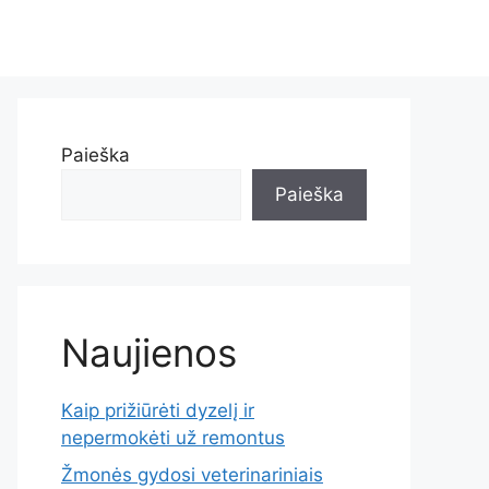
Paieška
Paieška
Naujienos
Kaip prižiūrėti dyzelį ir
nepermokėti už remontus
Žmonės gydosi veterinariniais