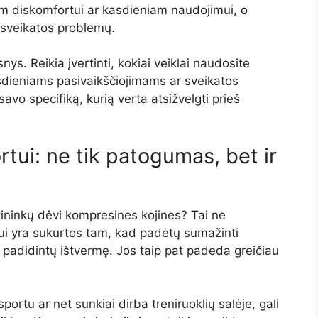
m diskomfortui ar kasdieniam naudojimui, o
 sveikatos problemų.
nys. Reikia įvertinti, kokiai veiklai naudosite
sdieniams pasivaikščiojimams ar sveikatos
avo specifiką, kurią verta atsižvelgti prieš
tui: ne tik patogumas, bet ir
ininkų dėvi kompresines kojines? Tai ne
ui yra sukurtos tam, kad padėtų sumažinti
 padidintų ištvermę. Jos taip pat padeda greičiau
portu ar net sunkiai dirba treniruoklių salėje, gali