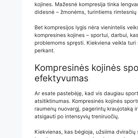
kojines. Mažesnė kompresija tinka lengva
didesnė – žmonėms, turintiems rimtesnių
Bet kompresijos lygis nėra vienintelis veiks
kompresines kojines – sportui, darbui, ka
problemoms spręsti. Kiekviena veikla turi s
perkant.
Kompresinės kojinės spor
efektyvumas
Ar esate pastebėję, kad vis daugiau sport
atsitiktinumas. Kompresinės kojinės sport
raumenų nuovargį, pagerintų kraujotaką ir
atsigauti po intensyvių treniruočių.
Kiekvienas, kas bėgioja, užsiima dviračių s