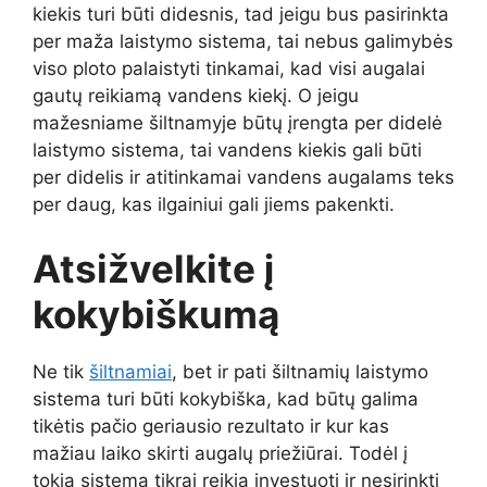
kiekis turi būti didesnis, tad jeigu bus pasirinkta
per maža laistymo sistema, tai nebus galimybės
viso ploto palaistyti tinkamai, kad visi augalai
gautų reikiamą vandens kiekį. O jeigu
mažesniame šiltnamyje būtų įrengta per didelė
laistymo sistema, tai vandens kiekis gali būti
per didelis ir atitinkamai vandens augalams teks
per daug, kas ilgainiui gali jiems pakenkti.
Atsižvelkite į
kokybiškumą
Ne tik
šiltnamiai
, bet ir pati šiltnamių laistymo
sistema turi būti kokybiška, kad būtų galima
tikėtis pačio geriausio rezultato ir kur kas
mažiau laiko skirti augalų priežiūrai. Todėl į
tokią sistemą tikrai reikia investuoti ir nesirinkti