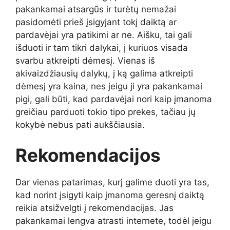
pakankamai atsargūs ir turėtų nemažai
pasidomėti prieš įsigyjant tokį daiktą ar
pardavėjai yra patikimi ar ne. Aišku, tai gali
išduoti ir tam tikri dalykai, į kuriuos visada
svarbu atkreipti dėmesį. Vienas iš
akivaizdžiausių dalykų, į ką galima atkreipti
dėmesį yra kaina, nes jeigu ji yra pakankamai
pigi, gali būti, kad pardavėjai nori kaip įmanoma
greičiau parduoti tokio tipo prekes, tačiau jų
kokybė nebus pati aukščiausia.
Rekomendacijos
Dar vienas patarimas, kurį galime duoti yra tas,
kad norint įsigyti kaip įmanoma geresnį daiktą
reikia atsižvelgti į rekomendacijas. Jas
pakankamai lengva atrasti internete, todėl jeigu