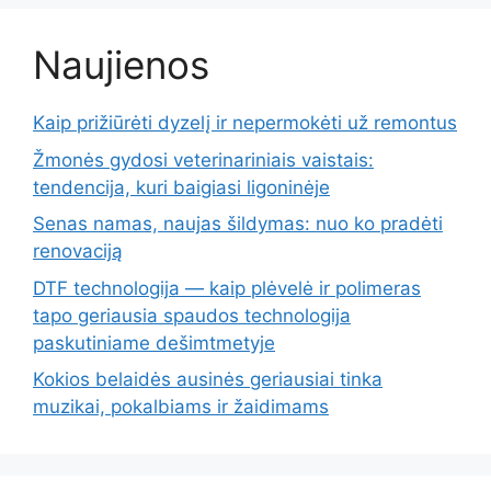
Naujienos
Kaip prižiūrėti dyzelį ir nepermokėti už remontus
Žmonės gydosi veterinariniais vaistais:
tendencija, kuri baigiasi ligoninėje
Senas namas, naujas šildymas: nuo ko pradėti
renovaciją
DTF technologija — kaip plėvelė ir polimeras
tapo geriausia spaudos technologija
paskutiniame dešimtmetyje
Kokios belaidės ausinės geriausiai tinka
muzikai, pokalbiams ir žaidimams