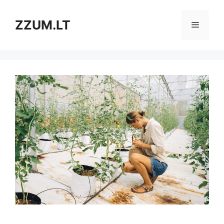
Pereiti
prie
ZZUM.LT
Meniu
turinio