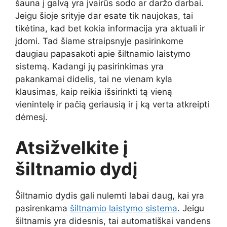
šauna į galvą yra įvairūs sodo ar daržo darbai.
Jeigu šioje srityje dar esate tik naujokas, tai
tikėtina, kad bet kokia informacija yra aktuali ir
įdomi. Tad šiame straipsnyje pasirinkome
daugiau papasakoti apie šiltnamio laistymo
sistemą. Kadangi jų pasirinkimas yra
pakankamai didelis, tai ne vienam kyla
klausimas, kaip reikia išsirinkti tą vieną
vienintelę ir pačią geriausią ir į ką verta atkreipti
dėmesį.
Atsižvelkite į
šiltnamio dydį
Šiltnamio dydis gali nulemti labai daug, kai yra
pasirenkama
šiltnamio laistymo sistema
. Jeigu
šiltnamis yra didesnis, tai automatiškai vandens