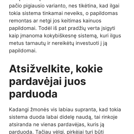
pačio pigiausio varianto, nes tikėtina, kad ilgai
tokia sistema tinkamai neveiks, o papildomas
remontas ar netgi jos keitimas kainuos
papildomai. Todėl iš pat pradžių verta įsigyti
kaip įmanoma kokybiškesnę sistemą, kuri ilgus
metus tarnautų ir nereikėtų investuoti į ją
papildomai.
Atsižvelkite, kokie
pardavėjai juos
parduoda
Kadangi žmonės vis labiau supranta, kad tokia
sistema duoda labai didelę naudą, tai rinkoje
atsiranda ne vienas pardavėjas, kuris ją
parduoda. Tačiau vėlgi, pirkėjai turi būti