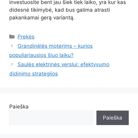
investuosite bent jau šiek tiek laiko, yra kur kas
didesnė tikimybė, kad bus galima atrasti
pakankamai gerą variantą.
Kategorijos
Prekės
Grandinėlės moterims – kurios
populiariausios šiuo laiku?
Saulės elektrinės verslui: efektyvumo
didinimo strategijos
Paieška
Paieška