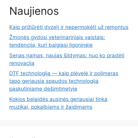
Naujienos
Kaip prižiūrėti dyzelį ir nepermokėti už remontus
Žmonės gydosi veterinariniais vaistais:
tendencija, kuri baigiasi ligoninėje
Senas namas, naujas šildymas: nuo ko pradėti
renovaciją
DTF technologija — kaip plėvelė ir polimeras
tapo geriausia spaudos technologija
paskutiniame dešimtmetyje
Kokios belaidės ausinės geriausiai tinka
muzikai, pokalbiams ir žaidimams