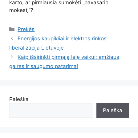
karto, ar pirmiausia sumokėti „pavasario
mokestį”?
Kategorijos
Prekės
Energijos kaupikliai ir elektros rinkos
liberalizacija Lietuvoje
Kaip išsirinkti pirmąją lėlę vaikui: amžiaus
gairės ir saugumo patarimai
Paieška
Paieška