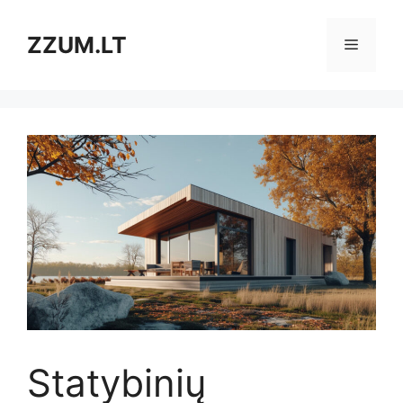
Pereiti
prie
ZZUM.LT
Meniu
turinio
Statybinių