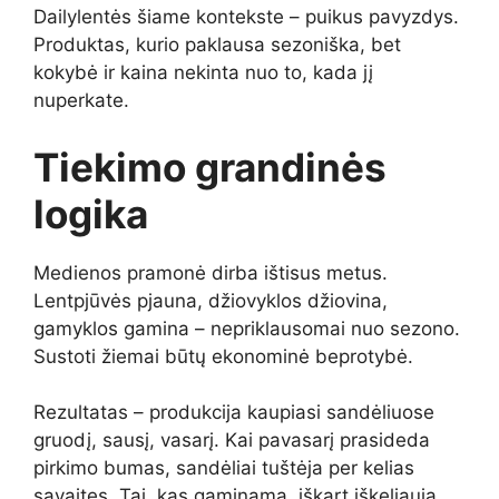
Dailylentės šiame kontekste – puikus pavyzdys.
Produktas, kurio paklausa sezoniška, bet
kokybė ir kaina nekinta nuo to, kada jį
nuperkate.
Tiekimo grandinės
logika
Medienos pramonė dirba ištisus metus.
Lentpjūvės pjauna, džiovyklos džiovina,
gamyklos gamina – nepriklausomai nuo sezono.
Sustoti žiemai būtų ekonominė beprotybė.
Rezultatas – produkcija kaupiasi sandėliuose
gruodį, sausį, vasarį. Kai pavasarį prasideda
pirkimo bumas, sandėliai tuštėja per kelias
savaites. Tai, kas gaminama, iškart iškeliauja