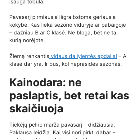
išauga tobula.
Pavasarį pirmiausia išgraibstoma geriausia
kokybė. Kas lieka sezono viduryje ar pabaigoje
– dažniau B ar C klasė. Ne bloga, bet ne ta,
kurią norėjote.
Žiemą renkantis
vidaus dailylentės apdailai
– A
klasė dar yra. Ir bus, kol neprasidės sezonas.
Kainodara: ne
paslaptis, bet retai kas
skaičiuoja
Tiekėjų pelno marža pavasarį – didžiausia.
Paklausa leidžia. Kai visi nori pirkti dabar –