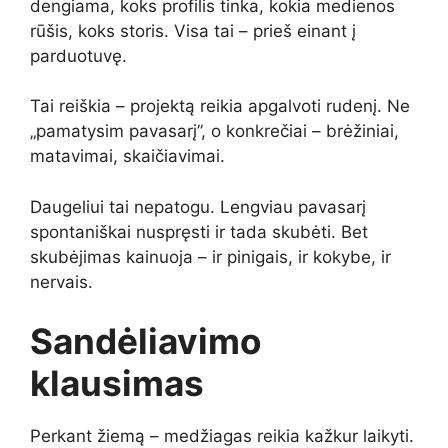
dengiama, koks profilis tinka, kokia medienos
rūšis, koks storis. Visa tai – prieš einant į
parduotuvę.
Tai reiškia – projektą reikia apgalvoti rudenį. Ne
„pamatysim pavasarį”, o konkrečiai – brėžiniai,
matavimai, skaičiavimai.
Daugeliui tai nepatogu. Lengviau pavasarį
spontaniškai nuspręsti ir tada skubėti. Bet
skubėjimas kainuoja – ir pinigais, ir kokybe, ir
nervais.
Sandėliavimo
klausimas
Perkant žiemą – medžiagas reikia kažkur laikyti.