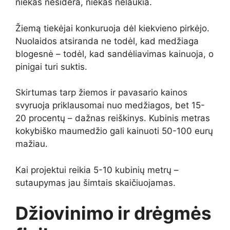
niekas nesidera, niekas nelaukia.
Žiemą tiekėjai konkuruoja dėl kiekvieno pirkėjo.
Nuolaidos atsiranda ne todėl, kad medžiaga
blogesnė – todėl, kad sandėliavimas kainuoja, o
pinigai turi suktis.
Skirtumas tarp žiemos ir pavasario kainos
svyruoja priklausomai nuo medžiagos, bet 15-
20 procentų – dažnas reiškinys. Kubinis metras
kokybiško maumedžio gali kainuoti 50-100 eurų
mažiau.
Kai projektui reikia 5-10 kubinių metrų –
sutaupymas jau šimtais skaičiuojamas.
Džiovinimo ir drėgmės