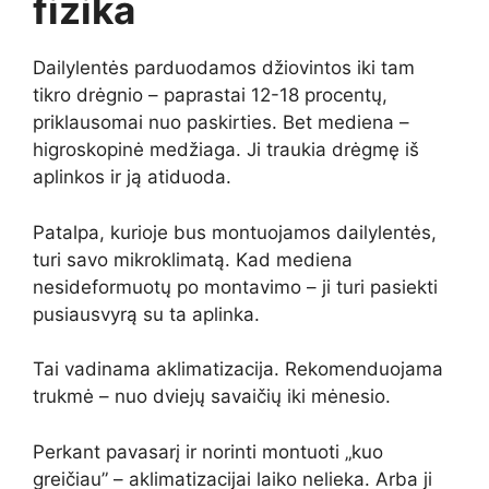
fizika
Dailylentės parduodamos džiovintos iki tam
tikro drėgnio – paprastai 12-18 procentų,
priklausomai nuo paskirties. Bet mediena –
higroskopinė medžiaga. Ji traukia drėgmę iš
aplinkos ir ją atiduoda.
Patalpa, kurioje bus montuojamos dailylentės,
turi savo mikroklimatą. Kad mediena
nesideformuotų po montavimo – ji turi pasiekti
pusiausvyrą su ta aplinka.
Tai vadinama aklimatizacija. Rekomenduojama
trukmė – nuo dviejų savaičių iki mėnesio.
Perkant pavasarį ir norinti montuoti „kuo
greičiau” – aklimatizacijai laiko nelieka. Arba ji